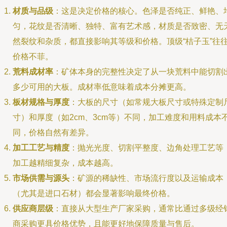
材质与品级
：这是决定价格的核心。色泽是否纯正、鲜艳、
匀，花纹是否清晰、独特、富有艺术感，材质是否致密、无
然裂纹和杂质，都直接影响其等级和价格。顶级“桔子玉”往
价格不菲。
荒料成材率
：矿体本身的完整性决定了从一块荒料中能切割
多少可用的大板。成材率低意味着成本分摊更高。
板材规格与厚度
：大板的尺寸（如常规大板尺寸或特殊定制
寸）和厚度（如2cm、3cm等）不同，加工难度和用料成本
同，价格自然有差异。
加工工艺与精度
：抛光光度、切割平整度、边角处理工艺等
加工越精细复杂，成本越高。
市场供需与源头
：矿源的稀缺性、市场流行度以及运输成本
（尤其是进口石材）都会显著影响最终价格。
供应商层级
：直接从大型生产厂家采购，通常比通过多级经
商采购更具价格优势，且能更好地保障质量与售后。