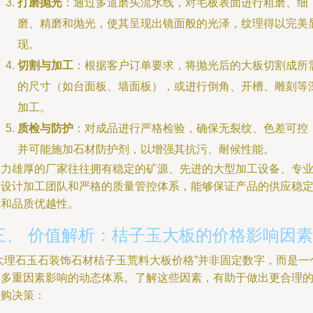
打磨抛光
：通过多道磨头流水线，对毛板表面进行粗磨、细
磨、精磨和抛光，使其呈现出镜面般的光泽，纹理得以完美
现。
切割与加工
：根据客户订单要求，将抛光后的大板切割成所
的尺寸（如台面板、墙面板），或进行倒角、开槽、雕刻等
加工。
质检与防护
：对成品进行严格检验，确保无裂纹、色差可控
并可能施加石材防护剂，以增强其抗污、耐候性能。
实力雄厚的厂家往往拥有稳定的矿源、先进的大型加工设备、专
的设计加工团队和严格的质量管控体系，能够保证产品的供应稳
性和品质优越性。
三、 价值解析：桔子玉大板的价格影响因素
“大理石玉石装饰石材桔子玉荒料大板价格”并非固定数字，而是一
受多重因素影响的动态体系。了解这些因素，有助于做出更合理
采购决策：