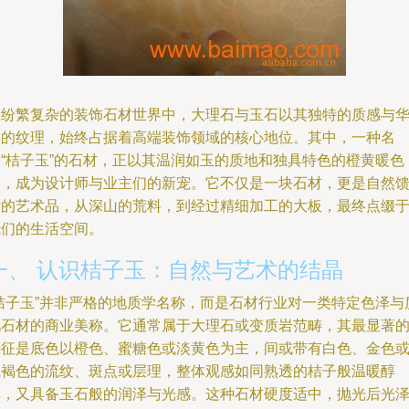
在纷繁复杂的装饰石材世界中，大理石与玉石以其独特的质感与
美的纹理，始终占据着高端装饰领域的核心地位。其中，一种名
为“桔子玉”的石材，正以其温润如玉的质地和独具特色的橙黄暖色
调，成为设计师与业主们的新宠。它不仅是一块石材，更是自然
赠的艺术品，从深山的荒料，到经过精细加工的大板，最终点缀
我们的生活空间。
一、 认识桔子玉：自然与艺术的结晶
“桔子玉”并非严格的地质学名称，而是石材行业对一类特定色泽与
地石材的商业美称。它通常属于大理石或变质岩范畴，其最显著
特征是底色以橙色、蜜糖色或淡黄色为主，间或带有白色、金色
浅褐色的流纹、斑点或层理，整体观感如同熟透的桔子般温暖醇
厚，又具备玉石般的润泽与光感。这种石材硬度适中，抛光后光