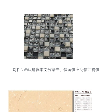
对}": \n###建议本文分割专、保留供应商信并提供
正确价格（真实市场值取平能感推荐——进入白，
范围*㎡平 $商定简介见** —---