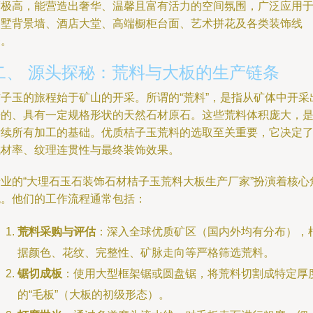
度极高，能营造出奢华、温馨且富有活力的空间氛围，广泛应用
别墅背景墙、酒店大堂、高端橱柜台面、艺术拼花及各类装饰线
条。
二、 源头探秘：荒料与大板的生产链条
桔子玉的旅程始于矿山的开采。所谓的“荒料”，是指从矿体中开采
来的、具有一定规格形状的天然石材原石。这些荒料体积庞大，
后续所有加工的基础。优质桔子玉荒料的选取至关重要，它决定
成材率、纹理连贯性与最终装饰效果。
专业的“大理石玉石装饰石材桔子玉荒料大板生产厂家”扮演着核心
色。他们的工作流程通常包括：
荒料采购与评估
：深入全球优质矿区（国内外均有分布），
据颜色、花纹、完整性、矿脉走向等严格筛选荒料。
锯切成板
：使用大型框架锯或圆盘锯，将荒料切割成特定厚
的“毛板”（大板的初级形态）。