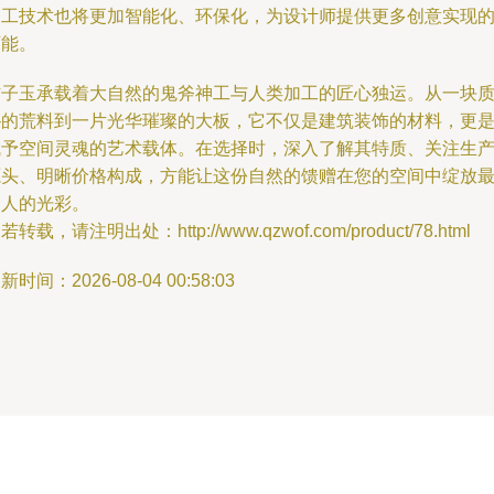
加工技术也将更加智能化、环保化，为设计师提供更多创意实现
可能。
桔子玉承载着大自然的鬼斧神工与人类加工的匠心独运。从一块
朴的荒料到一片光华璀璨的大板，它不仅是建筑装饰的材料，更
赋予空间灵魂的艺术载体。在选择时，深入了解其特质、关注生
源头、明晰价格构成，方能让这份自然的馈赠在您的空间中绽放
迷人的光彩。
若转载，请注明出处：http://www.qzwof.com/product/78.html
新时间：2026-08-04 00:58:03