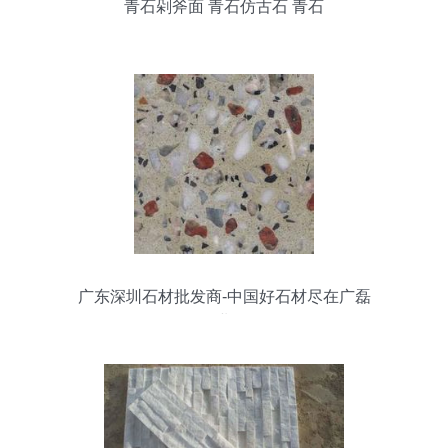
青石剁斧面 青石仿古石 青石
广东深圳石材批发商-中国好石材尽在广磊
石业！