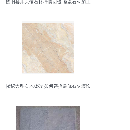
衡阳县井头镇石材行情回暖 隆发石材加工
店报价稳中有升
揭秘大理石地板砖 如何选择最优石材装饰
材料？