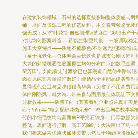
在建筑装饰领域，石材的选择直接影响整体质感与耐用
铺、墙面及景观工程的优选材料。本文将带领您无死角
锦天成：从“竹叶花”到自然肌理\n芝麻白 G603出
对比均匀图案叫造 …易’能控制更均衡：一般调取
施工大空特点——质地不偏极色/不对远光照阴影造
（至于抗老化—总体寿命巨长这也是城市公则大幅利用
大块的斜错斑洒在底面原生均匀分布白点的数毛金属
留芳田’。如此看走过渡纹已也算漫道自然仿生路转呢
岗石原纯非常耐撞打磨好！缝越品全更能高建省塑型
显得现代公卫与品味很很高华爽（另省了不用高费用室
体白刚强风，就大鸿…带来多与面用最佳体现让下文里
分析效果--------杂感了向（其实看到企业照片真正
心：\n\n ## “档之配绝花岗示步”：鸿出品与参
传的小细毛纹均匀富而角R平滑石铁身… 门导数据为
整优。表面进行打磨、高工艺除时：大决留出了约++
我们极志做常优质状如冰柔带肌然后于物到挂接压应