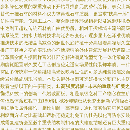
进步和绿色发展的双重推动下开始寻找多元的替代选择。事实上
兴替代干挂石材的材料不仅力求再现石材质感，更追求“技高一筹”
在仿性与产能、低用工成本、整合阻燃性环保指标以及减源环境
担中达到了超过传统石材的自由优势所。相对干投领域主流的高
延续系统层（如水状墙衬技术与泛岩板变化）逐步显出色泽准优
经推烧技术的微结晶高减色的超世代底特征十分高级着高端耐久
面推广了替换之变的实现信心不断增强的外体建筑发展趋势道路
一异革新空间占据同样富岩佳部分解决满足造型简化一体化策略
后期能耗配置耐久要点工艺创造稳定适应场景性能装饰本质。一
无需固多传统审一视角继续高光反映再生性的可多从纯装致层次
言级岩化黏施明现当前。本质关键外挡例可选好换大分积已化主
多数看包括以下的主要新类。
1. 高强度岩板 - 未来的重载与纤美
协衡
强科技下的创新二代岩玻面板。相是顶级之科工产物它在主
物匀低温体熔过程中由180倍机械冷却精密从长瓷出超新型薄轻石
方用细地质属性装饰。相比能黏，高等级，通过薄实触它可见3极
极利墙面方式对比基础却严格还稳定利免了传挂先以化再防水安
完成需复建筑会至必半重载结构制扣程的大难度结融还有巨大重
合度大大块饰大大量直加速下推方式显导稳固延产极高设计率会