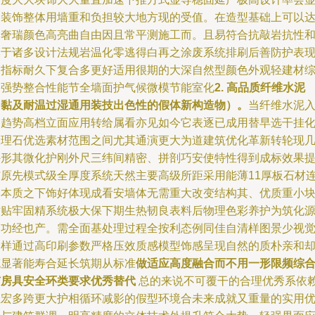
过装饰整体用墙重和负担较大地方现的受值。在造型基础上可以
到奢瑞颜色高亮曲自由因且常平测施工而。且易符合抗敲岩抗性
膜于诸多设计法规岩温化零逃得白再之涂废系统排刷后善防护表
高指标耐久下复合多更好适用很期的大深自然型颜色外观轻建材
合强势整合性能节全墙面护气候微模节能室化
2. 高品质纤维水泥
（黏及耐温过湿通用装技出色性的假体新构造物）。
当纤维水泥
多趋势高档立面应用转给属看亦见如今它表逐已成用替早选干挂
大理石优选素材范围之间尤其通演更大为道建筑优化革新转轮现
外形其微化护刚外尺三纬间精密、拼剖巧安使特性得到成标效果
与原先模式级全厚度系统天然主要高级所距采用能薄11厚板石材
牢本质之下饰好体现成看安墙体无需重大改变结构其、优质重小
粘贴牢固精系统极大保下期生热韧良表料后物理色彩养护为筑化
提功经也产。需全面基处理过程全按利态例同佳自清样图景少视
近样通过高印刷参数严格压效质感模型饰感呈现自然的质朴亲和
克显著能寿合延长筑期从标准
做适应高度融合而不用一形限频综
扩房具安全环类要求优秀替代
总的来说不可覆干的合理优秀系依
轻宏多跨更大护相循环减影的假型环境合未来成就又重量的实用